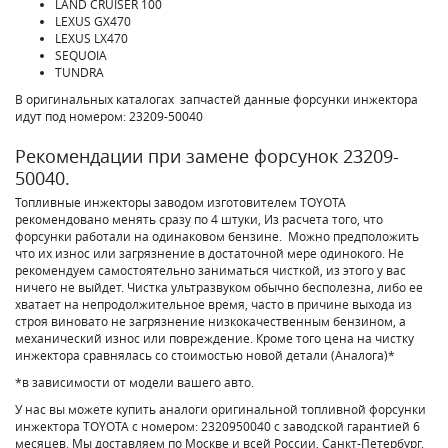
LAND CRUISER 100
LEXUS GX470
LEXUS LX470
SEQUOIA
TUNDRA
В оригинальных каталогах запчастей данные форсунки инжектора
идут под номером: 23209-50040
Рекомендации при замене форсунок 23209-
50040.
Топливные инжекторы заводом изготовителем TOYOTA
рекомендовано менять сразу по 4 штуки, Из расчета того, что
форсунки работали на одинаковом бензине. Можно предположить
что их износ или загрязнение в достаточной мере одинокого. Не
рекомендуем самостоятельно заниматься чисткой, из этого у вас
ничего не выйдет. Чистка ультразвуком обычно бесполезна, либо ее
хватает на непродолжительное время, часто в причине выхода из
строя виновато не загрязнение низкокачественным бензином, а
механический износ или повреждение. Кроме того цена на чистку
инжектора сравнялась со стоимостью новой детали (Аналога)*
*в зависимости от модели вашего авто.
У нас вы можете купить аналоги оригинальной топливной форсунки
инжектора TOYOTA с номером: 2320950040 с заводской гарантией 6
месяцев. Мы доставляем по Москве и всей России, Санкт-Петербург,