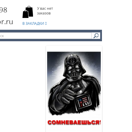
-98
У вас нет
заказов
r.ru
В ЗАКЛАДКИ