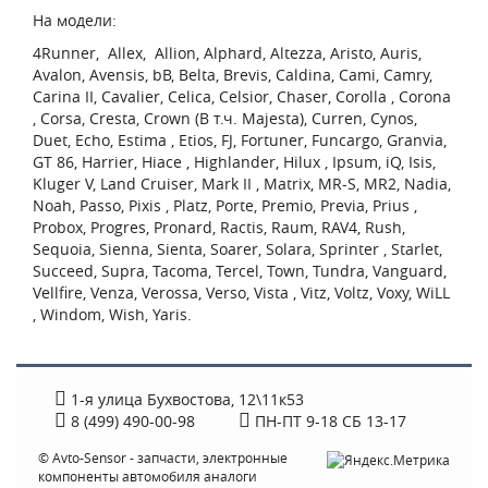
На модели:
4Runner, Allex, Allion, Alphard, Altezza, Aristo, Auris,
Avalon, Avensis, bB, Belta, Brevis, Caldina, Cami, Camry,
Carina II, Cavalier, Celica, Celsior, Chaser, Corolla , Corona
, Corsa, Cresta, Crown (В т.ч. Majesta), Curren, Cynos,
Duet, Echo, Estima , Etios, FJ, Fortuner, Funcargo, Granvia,
GT 86, Harrier, Hiace , Highlander, Hilux , Ipsum, iQ, Isis,
Kluger V, Land Cruiser, Mark II , Matrix, MR-S, MR2, Nadia,
Noah, Passo, Pixis , Platz, Porte, Premio, Previa, Prius ,
Probox, Progres, Pronard, Ractis, Raum, RAV4, Rush,
Sequoia, Sienna, Sienta, Soarer, Solara, Sprinter , Starlet,
Succeed, Supra, Tacoma, Tercel, Town, Tundra, Vanguard,
Vellfire, Venza, Verossa, Verso, Vista , Vitz, Voltz, Voxy, WiLL
, Windom, Wish, Yaris.
1-я улица Бухвостова, 12\11к53
8 (499) 490-00-98
ПН-ПТ 9-18 СБ 13-17
© Avto-Sensor - запчасти, электронные
компоненты автомобиля аналоги