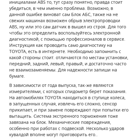
инициалами ABS то, тут сразу понятно, правда стоит
убедиться, в чем именно проблема. Возможно, в
данной ошибке виноват сам Блок АБС, также на не
свежих машинах возможен обрыв электропроводки
ABS, ну или это сам датчик в вышел из строя. Для того
чтобы это определить воспользуйтесь электронной
диагностикой, с помощью профессионалов в сервисе.
Инструкция как проводить само диагностику на
TOYOTA, есть в интернете. Необходимо запомнить с
какой стороны стоит. отличаются по местам установки,
передний, задний, левый, правый, и достаточно часто
не взаимозаменяемы. Для надежности запиши на
бумаге.
В зависимости от года выпуска, так-же являются
измерителями, с которых спидометр берет показания.
На автомобилях TOYOTA находиться в ступице колеса,
в запущенных случая, извлечь его сложно, сенсор
прикипает, и при замене повреждают при попытки его
вытащить. Система экстренного торможения тоже
завязана на блок. Механические повреждения,
особенно при работах с подвеской. Несколько ударов
кувалдой вполне могут приговорить его..