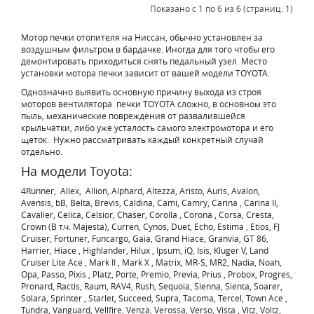
Показано с 1 по 6 из 6 (страниц: 1)
Мотор печки отопителя на Ниссан, обычно установлен за
воздушным фильтром в бардачке. Иногда для того чтобы его
демонтировать приходиться снять педальный узел. Место
установки мотора печки зависит от вашей модели TOYOTA.
Однозначно выявить основную причину выхода из строя
моторов вентилятора печки TOYOTA сложно, в основном это
пыль, механические повреждения от развалившейся
крыльчатки, либо уже усталость самого электромотора и его
щеток. Нужно рассматривать каждый конкретный случай
отдельно.
На модели Toyota:
4Runner, Allex, Allion, Alphard, Altezza, Aristo, Auris, Avalon,
Avensis, bB, Belta, Brevis, Caldina, Cami, Camry, Carina , Carina II,
Cavalier, Celica, Celsior, Chaser, Corolla , Corona , Corsa, Cresta,
Crown (В т.ч. Majesta), Curren, Cynos, Duet, Echo, Estima , Etios, FJ
Cruiser, Fortuner, Funcargo, Gaia, Grand Hiace, Granvia, GT 86,
Harrier, Hiace , Highlander, Hilux , Ipsum, iQ, Isis, Kluger V, Land
Cruiser Lite Ace , Mark II , Mark X , Matrix, MR-S, MR2, Nadia, Noah,
Opa, Passo, Pixis , Platz, Porte, Premio, Previa, Prius , Probox, Progres,
Pronard, Ractis, Raum, RAV4, Rush, Sequoia, Sienna, Sienta, Soarer,
Solara, Sprinter , Starlet, Succeed, Supra, Tacoma, Tercel, Town Ace ,
Tundra, Vanguard, Vellfire, Venza, Verossa, Verso, Vista , Vitz, Voltz,