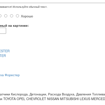
ивается! Используйте обычный текст.
Хорошо
нный на картинке:
STER
уха Форестер
атчики Кислорода, Детонации, Расхода Воздуха, Давления Топлив
ля TOYOTA OPEL CHEVROLET NISSAN MITSUBISHI LEXUS MERCEDES