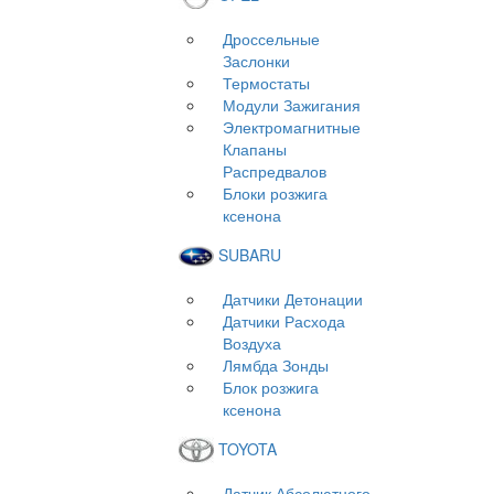
Дроссельные
Заслонки
Термостаты
Модули Зажигания
Электромагнитные
Клапаны
Распредвалов
Блоки розжига
ксенона
SUBARU
Датчики Детонации
Датчики Расхода
Воздуха
Лямбда Зонды
Блок розжига
ксенона
TOYOTA
Датчик Абсолютного