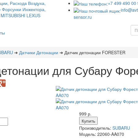
+7 499 490 00 
info@avt
sensor.ru
кты
UBARU
➔
Датчики Детонации
➔ Датчик детонации FORESTER
детонации для Субару Фор
999 р.
Производитель:
SUBARU
Модель:
22060-AA070