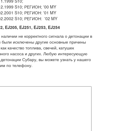
1.1999 S10;
2.1999 S10; РЕГИОН; '00 MY
2.2001 S10; РЕГИОН: '01 MY
02.2002 S10; РЕГИОН: '02 MY
2,
EJ205,
EJ251,
EJ253,
EJ254
 наличии не корректного сигнала о детонации в
ли были исключены другие основные причины
как качество топлива, свечей, катушек
вного насоса и других. Любую интересующую
детонации Субару, вы можете узнать у нашего
ним по телефону.