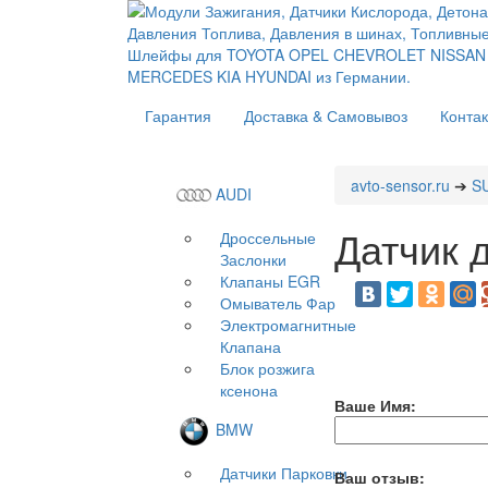
Гарантия
Доставка & Самовывоз
Конта
avto-sensor.ru
➔
S
AUDI
Датчик 
Дроссельные
Заслонки
Клапаны EGR
Омыватель Фар
Электромагнитные
Клапана
Блок розжига
ксенона
Ваше Имя:
BMW
Датчики Парковки
Ваш отзыв: