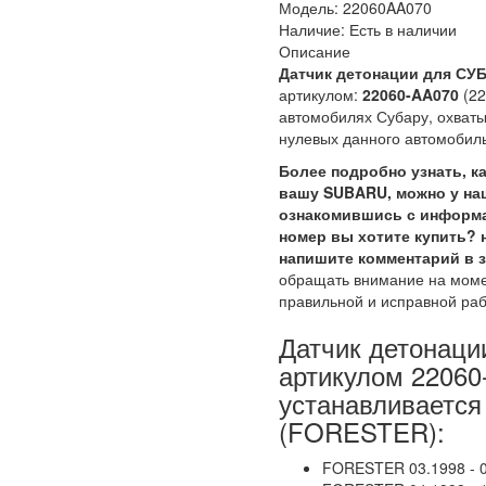
Модель:
22060AA070
Наличие:
Есть в наличии
Описание
Датчик детонации для С
артикулом:
22060-AA070
(2
автомобилях Субару, охваты
нулевых данного автомобил
Более подробно узнать, к
вашу
SUBARU, можно у на
ознакомившись с информа
номер вы хотите купить? 
напишите комментарий в з
обращать внимание на момен
правильной и исправной раб
Датчик детонаци
артикулом 22060
устанавливается
(FORESTER):
FORESTER 03.1998 - 0