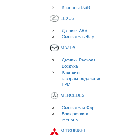
Клапаны EGR
LEXUS
Датчики ABS
Омыватель Фар
MAZDA
Датчики Расхода
Воздуха
Клапаны
газораспределения
ГРМ
MERCEDES
Омыватели Фар
Блок розжига
ксенона
MITSUBISHI