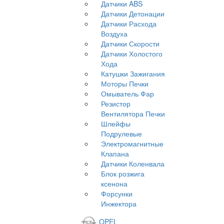
Датчики ABS
Датчики Детонации
Датчики Расхода
Воздуха
Датчики Скорости
Датчики Холостого
Хода
Катушки Зажигания
Моторы Печки
Омыватель Фар
Резистор
Вентилятора Печки
Шлейфы
Подрулевые
Электромагнитные
Клапана
Датчики Коленвала
Блок розжига
ксенона
Форсунки
Инжектора
OPEL