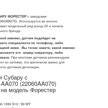
УБАРУ ФОРЕСТЕР
с заводским
2060AA070). Используется во многих
вает модельный ряд конца 20 и начала
ьного бренда.
акой именно, датчик подойдет на
шего специалиста по телефону, либо
цией ниже.
Вы точно знаете, какой именно
назовите его номер оператору, либо
аказе.
При монтаже датчиков рекомендуем
т их затяжки, это критически важно для
оты датчиков детонации.
и Субару с
-AA070 (22060AA070)
 на модель Форестер
6.1999 S10; '99 MY