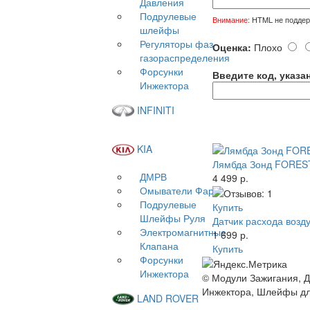
Давления
Подрулевые
Внимание:
HTML не поддерж
шлейфы
Регуляторы фаз
Оценка:
Плохо
газораспределения
Форсунки
Введите код, указа
Инжектора
INFINITI
KIA
Лямбда Зонд FORE
ДМРВ
4 499 р.
Омыватели Фар
Подрулевые
Купить
Шлейфы Руля
Датчик расхода возд
Электромагнитные
1 699 р.
Клапана
Купить
Форсунки
Инжектора
© Модули Зажигания, Д
Инжектора, Шлейфы д
LAND ROVER