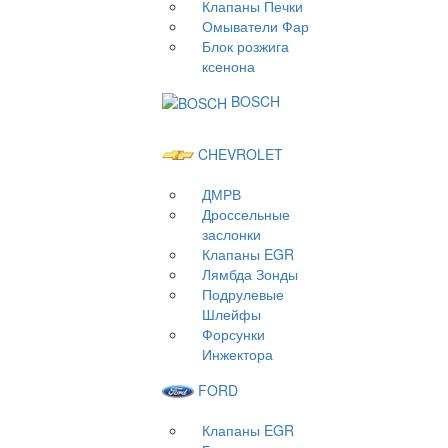
Клапаны Печки
Омыватели Фар
Блок розжига
ксенона
BOSCH
CHEVROLET
ДМРВ
Дроссельные
заслонки
Клапаны EGR
Лямбда Зонды
Подрулевые
Шлейфы
Форсунки
Инжектора
FORD
Клапаны EGR