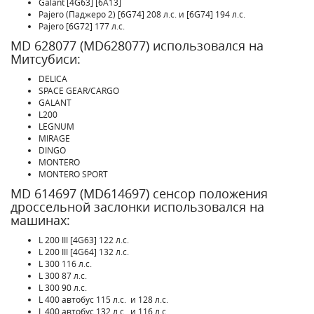
Galant [4G63] [6A13]
Pajero (Паджеро 2) [6G74] 208 л.с. и [6G74] 194 л.с.
Pajero [6G72] 177 л.с.
MD 628077 (MD628077) использовался на
Митсубиси:
DELICA
SPACE GEAR/CARGO
GALANT
L200
LEGNUM
MIRAGE
DINGO
MONTERO
MONTERO SPORT
MD 614697 (MD614697) сенсор положения
дроссельной заслонки использовался на
машинах:
L 200 III [4G63] 122 л.с.
L 200 III [4G64] 132 л.с.
L 300 116 л.с.
L 300 87 л.с.
L 300 90 л.с.
L 400 автобус 115 л.с. и 128 л.с.
L 400 автобус 132 л.с. и 116 л.с.