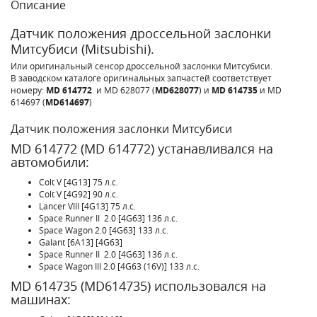
Описание
Датчик положения дроссельной заслонки
Митсубиси (Mitsubishi).
Или оригинальный сенсор дроссельной заслонки Митсубиси.
В заводском каталоге оригинальных запчастей соответствует
номеру:
MD 614772
и MD 628077 (
MD628077
) и
MD 614735
и MD
614697 (
MD614697
)
Датчик положения заслонки Митсубиси
MD 614772 (MD 614772) устанавливался на
автомобили:
Colt V [4G13] 75 л.с.
Colt V [4G92] 90 л.с.
Lancer VIII [4G13] 75 л.с.
Space Runner II 2.0 [4G63] 136 л.с.
Space Wagon 2.0 [4G63] 133 л.с.
Galant [6A13] [4G63]
Space Runner II 2.0 [4G63] 136 л.с.
Space Wagon III 2.0 [4G63 (16V)] 133 л.с.
MD 614735 (MD614735) использовался на
машинах: