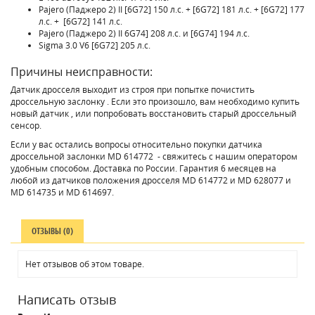
Pajero (Паджеро 2) II [6G72] 150 л.с. + [6G72] 181 л.с. + [6G72] 177
л.с. + [6G72] 141 л.с.
Pajero (Паджеро 2) II 6G74] 208 л.с. и [6G74] 194 л.с.
Sigma 3.0 V6 [6G72] 205 л.с.
Причины неисправности:
Датчик дросселя выходит из строя при попытке почистить
дроссельную заслонку . Если это произошло, вам необходимо купить
новый датчик , или попробовать восстановить старый дроссельный
сенсор.
Если у вас остались вопросы относительно покупки датчика
дроссельной заслонки MD 614772 - свяжитесь с нашим оператором
удобным способом. Доставка по России. Гарантия 6 месяцев на
любой из датчиков положения дросселя MD 614772 и MD 628077 и
MD 614735 и MD 614697.
ОТЗЫВЫ (0)
Нет отзывов об этом товаре.
Написать отзыв