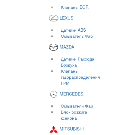
Клапаны EGR
LEXUS
Датчики ABS
Омыватель Фар
MAZDA
Датчики Расхода
Воздуха
Клапаны
газораспределения
ГРМ
MERCEDES
Омыватели Фар
Блок розжига
ксенона
MITSUBISHI