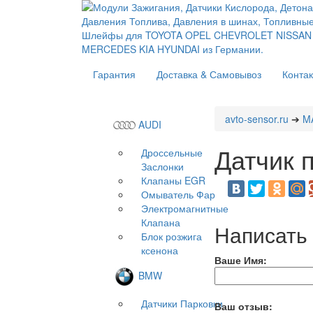
Гарантия
Доставка & Самовывоз
Конта
avto-sensor.ru
➔
M
AUDI
Датчик 
Дроссельные
Заслонки
Клапаны EGR
Омыватель Фар
Электромагнитные
Клапана
Написать
Блок розжига
ксенона
Ваше Имя:
BMW
Датчики Парковки
Ваш отзыв: