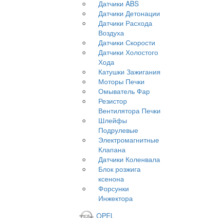
Датчики ABS
Датчики Детонации
Датчики Расхода
Воздуха
Датчики Скорости
Датчики Холостого
Хода
Катушки Зажигания
Моторы Печки
Омыватель Фар
Резистор
Вентилятора Печки
Шлейфы
Подрулевые
Электромагнитные
Клапана
Датчики Коленвала
Блок розжига
ксенона
Форсунки
Инжектора
OPEL