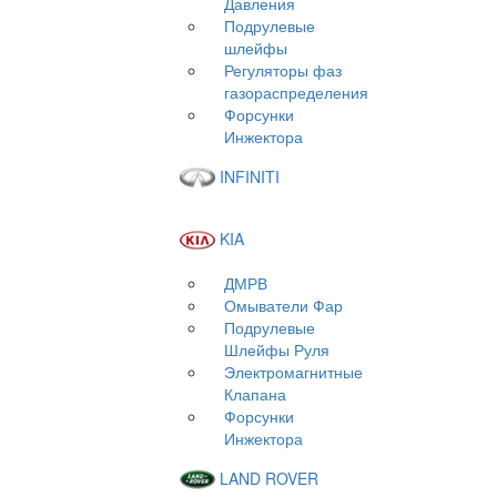
Давления
Подрулевые
шлейфы
Регуляторы фаз
газораспределения
Форсунки
Инжектора
INFINITI
KIA
ДМРВ
Омыватели Фар
Подрулевые
Шлейфы Руля
Электромагнитные
Клапана
Форсунки
Инжектора
LAND ROVER