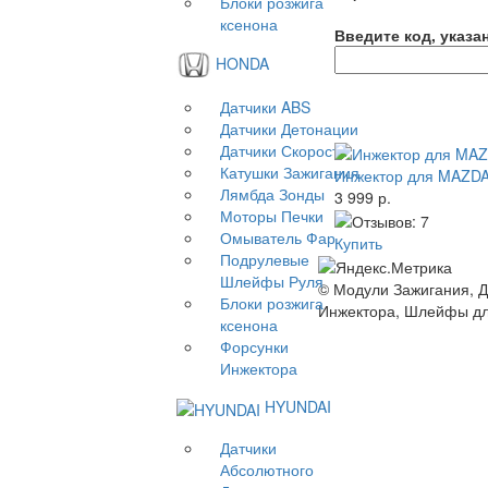
Блоки розжига
ксенона
Введите код, указа
HONDA
Датчики ABS
Датчики Детонации
Датчики Скорости
Катушки Зажигания
Инжектор для MAZDA
Лямбда Зонды
3 999 р.
Моторы Печки
Омыватель Фар
Купить
Подрулевые
Шлейфы Руля
© Модули Зажигания, Д
Блоки розжига
Инжектора, Шлейфы д
ксенона
Форсунки
Инжектора
HYUNDAI
Датчики
Абсолютного