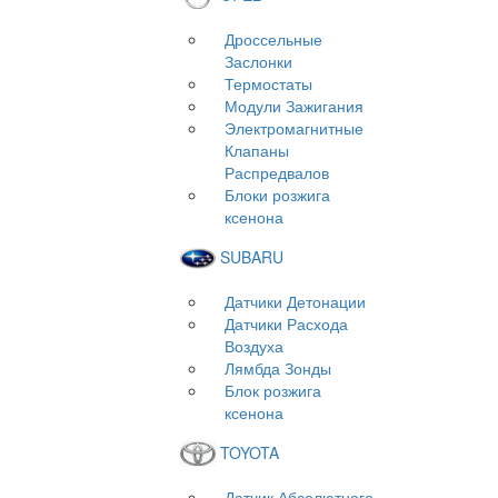
Дроссельные
Заслонки
Термостаты
Модули Зажигания
Электромагнитные
Клапаны
Распредвалов
Блоки розжига
ксенона
SUBARU
Датчики Детонации
Датчики Расхода
Воздуха
Лямбда Зонды
Блок розжига
ксенона
TOYOTA
Датчик Абсолютного