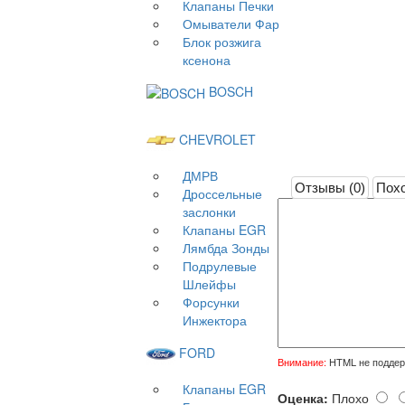
Клапаны Печки
Омыватели Фар
Блок розжига
ксенона
BOSCH
CHEVROLET
ДМРВ
Отзывы (0)
Похо
Дроссельные
заслонки
Клапаны EGR
Лямбда Зонды
Подрулевые
Шлейфы
Форсунки
Инжектора
FORD
Внимание:
HTML не поддерж
Клапаны EGR
Оценка:
Плохо