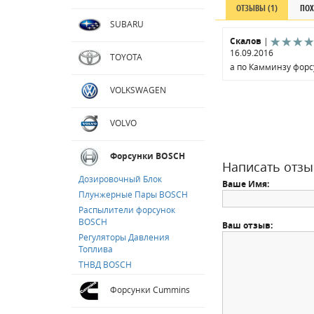
ОТЗЫВЫ (1)
ПОХ
SUBARU
Скалов
|
16.09.2016
TOYOTA
а по Камминзу форс
VOLKSWAGEN
VOLVO
Форсунки BOSCH
Написать отзы
Дозировочный Блок
Ваше Имя:
Плунжерные Пары BOSCH
Распылители форсунок
BOSCH
Ваш отзыв:
Регуляторы Давления
Топлива
ТНВД BOSCH
Форсунки Cummins