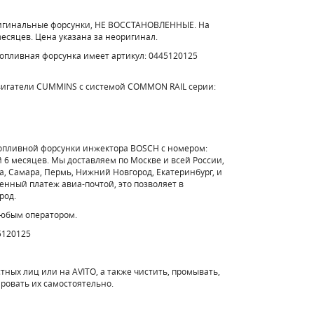
ригинальные форсунки, НЕ ВОССТАНОВЛЕННЫЕ. На
месяцев. Цена указана за неоригинал.
топливная форсунка имеет артикул: 0445120125
вигатели CUMMINS с системой COMMON RAIL серии:
топливной форсунки инжектора BOSCH с номером:
 6 месяцев. Мы доставляем по Москве и всей России,
а, Самара, Пермь, Нижний Новгород, Екатеринбург, и
енный платеж авиа-почтой, это позволяет в
род.
любым оператором.
5120125
стных лиц или на AVITO, а также чистить, промывать,
ировать их самостоятельно.