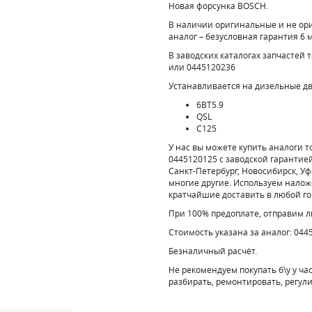
Новая форсунка BOSCH.
В наличии оригинальные и не о
аналог – безусловная гарантия 6 
В заводских каталогах запчастей 
или 0445120236
Устанавливается на дизельные д
6BT5.9
QSL
C125
У нас вы можете купить аналоги 
0445120125 с заводской гарантией
Санкт-Петербург, Новосибирск, Уф
многие другие. Используем налож
кратчайшие доставить в любой го
При 100% предоплате, отправим 
Стоимость указана за аналог: 044
Безналичный расчёт.
Не рекомендуем покупать б\у у ча
разбирать, ремонтировать, регул