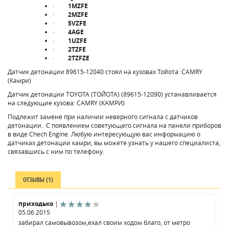
·
1MZFE
·
2MZFE
·
5VZFE
·
4AGE
·
1UZFE
·
2TZFE
·
2TZFZE
Датчик детонации 89615-12040 стоял на кузовах Тойота: CAMRY
(Камри)
Датчик детонации TOYOTA (ТОЙОТА) (89615-12090) устанавливается
на следующие кузова: CAMRY (КАМРИ)
Подлежит замене при наличии неверного сигнала с датчиков
детонации. С появлением советующего сигнала на панели приборов
в виде Chech Engine. Любую интересующую вас информацию о
датчиках детонации камри, вы можете узнать у нашего специалиста,
связавшись с ним по телефону.
ОТЗЫВЫ (1)
приходько
|
05.06.2015
забирал самовывозом,ехал своим ходом благо, от метро