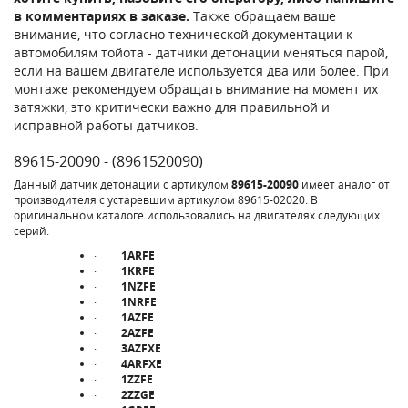
в комментариях в заказе.
Также обращаем ваше
внимание, что согласно технической документации к
автомобилям тойота - датчики детонации меняться парой,
если на вашем двигателе используется два или более. При
монтаже рекомендуем обращать внимание на момент их
затяжки, это критически важно для правильной и
исправной работы датчиков.
89615-20090 - (8961520090)
Данный датчик детонации с артикулом
89615-20090
имеет аналог от
производителя с устаревшим артикулом 89615-02020. В
оригинальном каталоге использовались на двигателях следующих
серий:
·
1ARFE
·
1KRFE
·
1NZFE
·
1NRFE
·
1AZFE
·
2AZFE
·
3AZFXE
·
4ARFXE
·
1ZZFE
·
2ZZGE