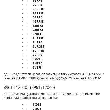
·
1GRFE
·
2GRFE
·
2GRFXE
·
2GRFSE
·
3GRFE
·
4GRFSE
·
1ZRFAE
·
2ZRFAE
·
2ZRFXE
·
1URFSE
·
1URFE
·
2URGSE
·
3URFBE
·
3URFE
·
3MZFE
·
2NZFE
·
2UZFE
Данные двигатели использовались на таких кузовах ТОЙОТА CAMRY
(Камри) CAMRY HYBRID(Камри гибрид) CAMRY/ (Камри) AURION/HV
89615-12040 - (8961512040)
Данный датчик устанавливался на автомобили Тойота имеющие
двигатели с заводской маркировкой:
·
1JZGE
·
2JZGE