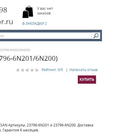
-98
У вас нет
заказов
r.ru
В ЗАКЛАДКИ
3796-6N201/6N200)
3796-6N201/6N200)
Рейтинг:
0
/5
|
Написать отзыв
SAN Артикулы: 23796-6N201 и 23796-6N200. Доставка
ы. Гарантия 6 месяцев.