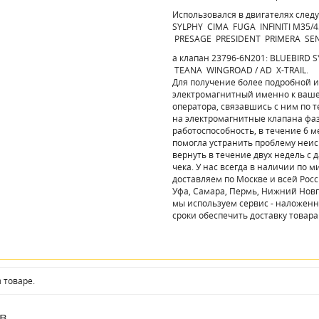
Использовался в двигателях сле
SYLPHY CIMA FUGA INFINITI M35/45 
PRESAGE PRESIDENT PRIMERA SEN
а клапан 23796-6N201: BLUEBIRD
TEANA WINGROAD / AD X-TRAIL.
Для получение более подробной 
электромагнитный именно к ваше
оператора, связавшись с ним по т
на электромагнитные клапана фа
работоспособность, в течение 6 м
помогла устранить проблему неисп
вернуть в течение двух недель с 
чека. У нас всегда в наличии по
доставляем по Москве и всей Росси
Уфа, Самара, Пермь, Нижний Новг
мы используем сервис - наложенн
сроки обеспечить доставку товара
 товаре.
в