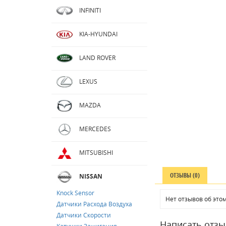
INFINITI
KIA-HYUNDAI
LAND ROVER
LEXUS
MAZDA
MERCEDES
MITSUBISHI
ОТЗЫВЫ (0)
NISSAN
Knock Sensor
Нет отзывов об этом
Датчики Расхода Воздуха
Датчики Скорости
Написать отзы