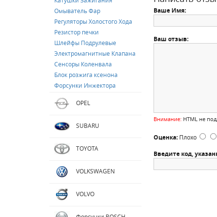
Катушки Зажигания
Ваше Имя:
Омыватель Фар
Регуляторы Холостого Хода
Резистор печки
Ваш отзыв:
Шлейфы Подрулевые
Электромагнитные Клапана
Сенсоры Коленвала
Блок розжига ксенона
Форсунки Инжектора
OPEL
Внимание:
HTML не подд
SUBARU
Оценка:
Плохо
TOYOTA
Введите код, указан
VOLKSWAGEN
VOLVO
Форсунки BOSCH