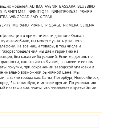
дующих моделей: ALTIMA AVENIR BASSARA BLUEBIRD
INFINITI M45 INFINITI Q45 INFINITIFX45/35 PRAIRIE
TRA WINGROAD / AD X-TRAIL
 SYLPHY MURANO PRAIRIE PRESAGE PRIMERA SERENA
информации о применимости данного Клапан
му автомобилю, вы можете узнать у нашего
елефону. На все наши товары, в том числе и
з газораспределения мы даем гарантию на
есяцев, без каких либо условий. Если-же деталь не
равности, как это часто бывает, вы можете ее нам
даты покупки, при сохранении заводской упаковки и
 минимально возможной рыночной цене. Мы
и, в такие города как: Санкт-Петербург, Новосибирск,
ород, Екатеринбург, и многие другие. По умолчанию
ый платеж авиа-почты, что позволяет в кратчайшие
.