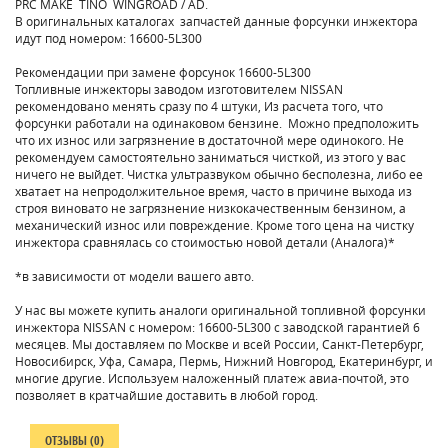
PRC MAKE TINO WINGROAD / AD.
В оригинальных каталогах запчастей данные форсунки инжектора
идут под номером: 16600-5L300
Рекомендации при замене форсунок 16600-5L300
Топливные инжекторы заводом изготовителем NISSAN
рекомендовано менять сразу по 4 штуки, Из расчета того, что
форсунки работали на одинаковом бензине. Можно предположить
что их износ или загрязнение в достаточной мере одинокого. Не
рекомендуем самостоятельно заниматься чисткой, из этого у вас
ничего не выйдет. Чистка ультразвуком обычно бесполезна, либо ее
хватает на непродолжительное время, часто в причине выхода из
строя виновато не загрязнение низкокачественным бензином, а
механический износ или повреждение. Кроме того цена на чистку
инжектора сравнялась со стоимостью новой детали (Аналога)*
*в зависимости от модели вашего авто.
У нас вы можете купить аналоги оригинальной топливной форсунки
инжектора NISSAN с номером: 16600-5L300 с заводской гарантией 6
месяцев. Мы доставляем по Москве и всей России, Санкт-Петербург,
Новосибирск, Уфа, Самара, Пермь, Нижний Новгород, Екатеринбург, и
многие другие. Используем наложенный платеж авиа-почтой, это
позволяет в кратчайшие доставить в любой город.
ОТЗЫВЫ (0)