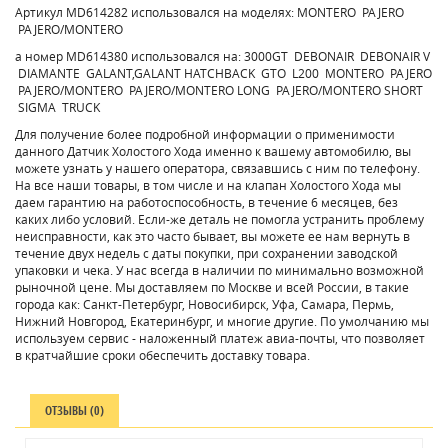
Артикул MD614282 использовался на моделях: MONTERO PAJERO
PAJERO/MONTERO
а номер MD614380 использовался на: 3000GT DEBONAIR DEBONAIR V
DIAMANTE GALANT,GALANT HATCHBACK GTO L200 MONTERO PAJERO
PAJERO/MONTERO PAJERO/MONTERO LONG PAJERO/MONTERO SHORT
SIGMA TRUCK
Для получение более подробной информации о применимости
данного Датчик Холостого Хода именно к вашему автомобилю, вы
можете узнать у нашего оператора, связавшись с ним по телефону.
На все наши товары, в том числе и на клапан Холостого Хода мы
даем гарантию на работоспособность, в течение 6 месяцев, без
каких либо условий. Если-же деталь не помогла устранить проблему
неисправности, как это часто бывает, вы можете ее нам вернуть в
течение двух недель с даты покупки, при сохранении заводской
упаковки и чека. У нас всегда в наличии по минимально возможной
рыночной цене. Мы доставляем по Москве и всей России, в такие
города как: Санкт-Петербург, Новосибирск, Уфа, Самара, Пермь,
Нижний Новгород, Екатеринбург, и многие другие. По умолчанию мы
используем сервис - наложенный платеж авиа-почты, что позволяет
в кратчайшие сроки обеспечить доставку товара.
ОТЗЫВЫ (0)