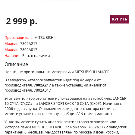
2 999 р.
Производитель:
MITSUBISHI
Модель:
7802A217
Модель:
7802A017
Наличие:
Есть в наличии
Описание
Новый, не оригинальный мотор печки MITSUBISHI LANCER.
В заводском каталоге запчастей идет под номером от
производителя:
7802A217
а также устаревший аналог от
производителя: 7802A017
Этот вентилятор отопителя использовался на автомобилях LANCER
10 CY1A (CY,CZ# ) и LANCER SPORTBACK 10 CX1A (CX0#). Начиная с
2006 года выпуска. О применимости данного мотора печки вы
можете уточнить по телефону, сообщив VIN номер машины.
У нас вы можете купить аналоги вентиляторов отопителя или
моторов печки MITSUBISHI LANCER с номером: 7802A217
с
заводской
гарантией 6 месяцев. Мы доставляем по Москве и всей России,