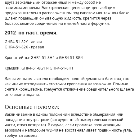
друга зеркальными отражениями и между собой не
взаимозаменяемы. Электрические цепи защищены общим
предохранителем в расположенном под капотом монтажном блоке.
Шланг, подающий омывающую жидкость, крепится через
быстросъемное соединение на нижней части форсунки.
2012 по наст. время.
GHR4-51-82Y - левая
GHR4-51-82X - правая
Кронштейны: GHR4-51-8H4 и GHR4-51-8G4
Крышки: GHR4-51-8G1 и GHR4-51-8H1
Для замены омывателя необходим полный демонтаж бампера, так
как иначе отсоединить его точки крепления невозможно. Помимо
снятия кронштейна, требуется отключение соединительного шланга
от клапана подачи.
Основные поломки:
Заклинивание в одном положении вследствие обмерзания или
попадания внутрь грязи (затрудненный выход телескопической
части, отказ возврата). В случае, если проливка проникающим
аэрозолем наподобие WD-40 не восстанавливает подвижность узла,
требуется замена.