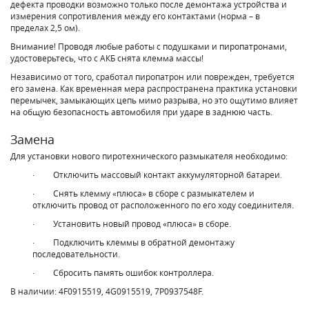
дефекта проводки возможно только после демонтажа устройства и
измерения сопротивления между его контактами (норма – в
пределах 2,5 ом).
Внимание! Проводя любые работы с подушками и пиропатронами,
удостоверьтесь, что с АКБ снята клемма массы!
Независимо от того, сработал пиропатрон или поврежден, требуется
его замена. Как временная мера распространена практика установки
перемычек, замыкающих цепь мимо разрыва, но это ощутимо влияет
на общую безопасность автомобиля при ударе в заднюю часть.
Замена
Для установки нового пиротехнического размыкателя необходимо:
· Отключить массовый контакт аккумуляторной батареи.
· Снять клемму «плюса» в сборе с размыкателем и
отключить провод от расположенного по его ходу соединителя.
· Установить новый провод «плюса» в сборе.
· Подключить клеммы в обратной демонтажу
последовательности.
· Сбросить память ошибок контроллера.
В наличии: 4F0915519, 4G0915519, 7P0937548F.