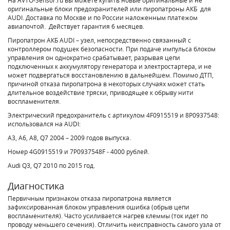
На AVTO-Sensor.ru вы можете купить новые оригинальные и не
оригинальные блоки предохранителей или пиропатроны АКБ для
AUDI. Доставка по Москве и по России наложенным платежом
авиапочтой. Действует гарантия 6 месяцев.
Пиропатрон АКБ AUDI – узел, непосредственно связанный с
контроллером подушек безопасности. При подаче импульса блоком
управления он однократно срабатывает, разрывая цепи
подключенных к аккумулятору генератора и электростартера, и не
может подвергаться восстановлению в дальнейшем. Помимо ДТП,
причиной отказа пиропатрона в некоторых случаях может стать
длительное воздействие тряски, приводящее к обрыву нити
воспламенителя.
Электрический предохранитель с артикулом 4F0915519 и 8P0937548:
использовался на AUDI:
A3, A6, A8, Q7 2004 – 2009 годов выпуска.
Номер 4G0915519 и 7P0937548F - 4000 рублей.
Audi Q3, Q7 2010 по 2015 год.
Диагностика
Первичным признаком отказа пиропатрона является
зафиксированная блоком управления ошибка (обрыв цепи
воспламенителя). Часто усиливается нагрев клеммы (ток идет по
проводу меньшего сечения). Отличить неисправность самого узла от