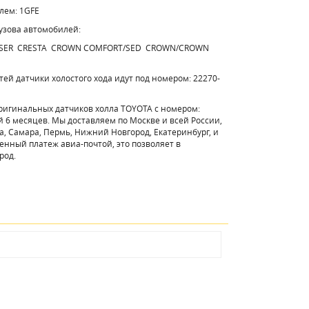
елем: 1GFE
узова автомобилей:
HASER CRESTA CROWN COMFORT/SED CROWN/CROWN
ей датчики холостого хода идут под номером: 22270-
оригинальных датчиков холла TOYOTA с номером:
й 6 месяцев. Мы доставляем по Москве и всей России,
а, Самара, Пермь, Нижний Новгород, Екатеринбург, и
енный платеж авиа-почтой, это позволяет в
род.