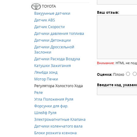
TOYOTA
Ваш отзыв:
Вакуумные датчики
Датчик ABS
Датчик Скорости
Датчики давления топлива
Датчики Детонации
Датчики Дроссельной
Заслонки
Датчики Расхода Воздуха
Внимание:
HTML не подд
Катушки Зажигания
Лямбда зонд
Оценка:
Плохо
Мотор Печки
Введите код, указан
Регулятора Холостого Хода
Реле
Угла Положения Руля
Форсунки для фар.
Шлейф Руля
Электромагнитные Клапана
Датчики коленчатого вала
Блоки розжига ксенона