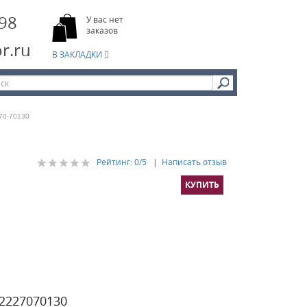
-98
У вас нет
заказов
r.ru
В ЗАКЛАДКИ
0-70130
Рейтинг:
0
/5
|
Написать отзыв
 2227070130