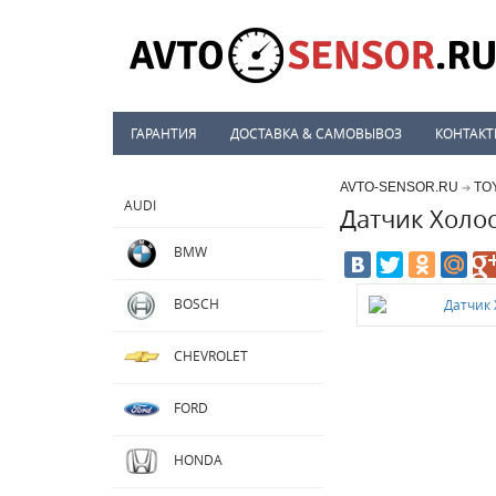
ГАРАНТИЯ
ДОСТАВКА & САМОВЫВОЗ
КОНТАК
AVTO-SENSOR.RU
TO
➔
AUDI
Датчик Холо
BMW
BOSCH
CHEVROLET
FORD
HONDA