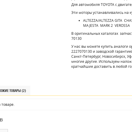
Для автомобиля TOYOTA c двигат
Эти моторы устанавливались на к
ALTEZZA/ALTEZZA GITA C
MAJESTA MARK 2 VEROSSA
В оригинальных каталогах запчаст
70130
У нас вы можете купить аналоги 
2227070130 и заводской гарантие
Санкт-Петербург, Новосибирск, Уф
многие другие. Используем налож
кратчайшие доставить в любой го
ОЖИЕ ТОВАРЫ (2)
 товаре.
в