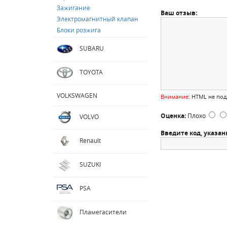
Зажигание
Ваш отзыв:
Электромагнитный клапан
Блоки розжига
SUBARU
TOYOTA
VOLKSWAGEN
Внимание:
HTML не подд
Оценка:
Плохо
VOLVO
Введите код, указан
Renault
SUZUKI
PSA
Пламегасители