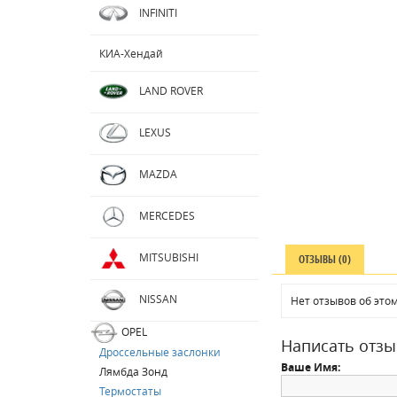
INFINITI
КИА-Хендай
LAND ROVER
LEXUS
MAZDA
MERCEDES
MITSUBISHI
ОТЗЫВЫ (0)
NISSAN
Нет отзывов об этом
OPEL
Написать отзы
Дроссельные заслонки
Ваше Имя:
Лямбда Зонд
Термостаты