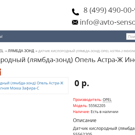
8 (499) 490-00
info@avto-senso
ТЫ
EL
ЛЯМБДА ЗОНД
➔
➔ ДАТЧИК КИСЛОРОДНЫЙ (ЛЯМБДА-ЗОНД) OPEL ASTRA-J INSIGNI
ородный (лямбда-зонд) Опель Астра-Ж Ин
0 р.
Производитель:
OPEL
Модель:
55562205
Наличие:
Есть в наличии
Описание
Датчик кислородный (лямбда-
55562205.