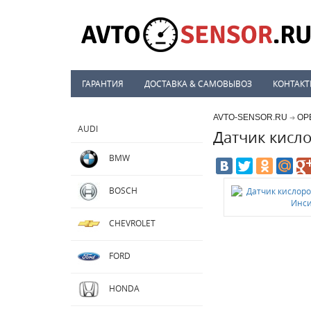
ГАРАНТИЯ
ДОСТАВКА & САМОВЫВОЗ
КОНТАК
AVTO-SENSOR.RU
OP
➔
AUDI
Датчик кисл
BMW
BOSCH
CHEVROLET
FORD
HONDA