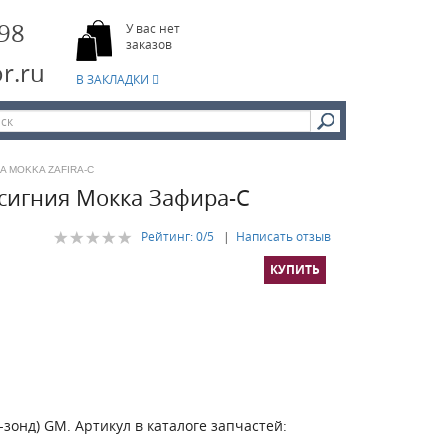
-98
У вас нет
заказов
r.ru
В ЗАКЛАДКИ
A MOKKA ZAFIRA-C
сигния Мокка Зафира-С
Рейтинг:
0
/5
|
Написать отзыв
зонд) GM. Артикул в каталоге запчастей: