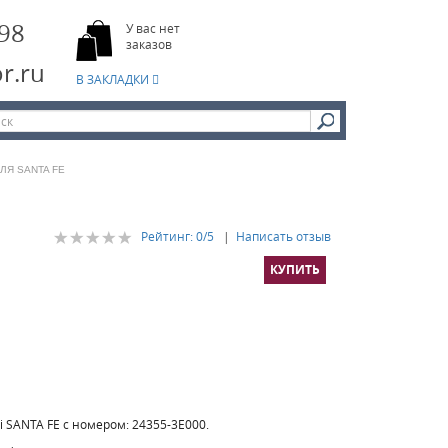
-98
У вас нет
заказов
r.ru
В ЗАКЛАДКИ
ЛЯ SANTA FE
Рейтинг:
0
/5
|
Написать отзыв
 SANTA FE с номером: 24355-3E000.