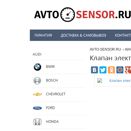
ГАРАНТИЯ
ДОСТАВКА & САМОВЫВОЗ
КОНТАК
AVTO-SENSOR.RU
КИ
➔
AUDI
Клапан элек
BMW
BOSCH
CHEVROLET
FORD
HONDA