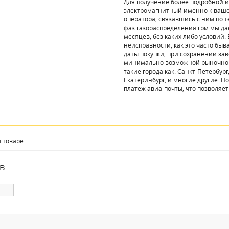
Для получение более подробной 
электромагнитный именно к ваше
оператора, связавшись с ним по т
фаз газораспределения грм мы да
месяцев, без каких либо условий.
неисправности, как это часто быв
даты покупки, при сохранении зав
минимально возможной рыночной 
такие города как: Санкт-Петербур
Екатеринбург, и многие другие. 
платеж авиа-почты, что позволяет
 товаре.
в