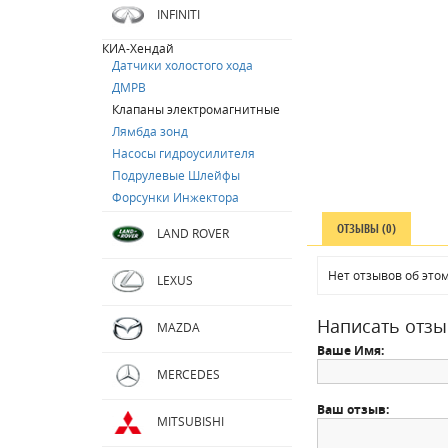
INFINITI
КИА-Хендай
Датчики холостого хода
ДМРВ
Клапаны электромагнитные
Лямбда зонд
Насосы гидроусилителя
Подрулевые Шлейфы
Форсунки Инжектора
ОТЗЫВЫ (0)
LAND ROVER
Нет отзывов об этом
LEXUS
Написать отзы
MAZDA
Ваше Имя:
MERCEDES
Ваш отзыв:
MITSUBISHI