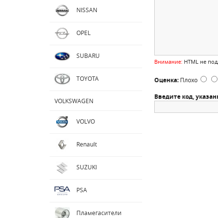
NISSAN
OPEL
SUBARU
Внимание:
HTML не подд
TOYOTA
Оценка:
Плохо
Введите код, указан
VOLKSWAGEN
VOLVO
Renault
SUZUKI
PSA
Пламегасители