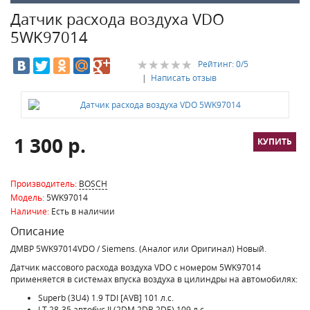
Датчик расхода воздуха VDO
5WK97014
Рейтинг:
0
/5
|
Написать отзыв
1 300 р.
Производитель:
BOSCH
Модель:
5WK97014
Наличие:
Есть в наличии
Описание
ДМВР 5WK97014VDO / Siemens. (Аналог или Оригинал) Новый.
Датчик массового расхода воздуха VDO с номером 5WK97014
применяется в системах впуска воздуха в цилиндры на автомобилях:
Superb (3U4)
1.9 TDI [AVB] 101 л.с.
LT 28-35 автобус II (2DM,2DB,2DE)
109 л.с.