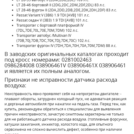
LT 28-46 бортовой II (2DG,2DC,2DM,2DF,2DL)
83 л.с.
LT 28-46 фургон II (2DA,2DD,2DB,2DE,2DK,2DH,2DF)
83 л.с.
Passat Variant V (3B6)
1.9 TDI [AVB] 101 л.с.
Passat седан V (3B3)
1.9 TDI [AVB] 101 л.с.
Transporter c бортовой платформой IV
(7DL,7DE,70L,70E,70M,7DM)
102 л.с.
Transporter автобус /Multivan IV
(70B,70J,7DB,7DC,70K,7DJ,7DK,70C)
102 л.с.
Transporter фургон IV (7DH,7DA,70H,70A,70M,7DM)
88 л.с.
В заводских оригинальных каталогах проходит
под кросс номерами: 0281002463
0986284008 038906461V 038906461X 038906461
и является их полным аналогом.
Признаки не исправности датчика расхода
воздуха:
Неисправность явно проявляет себя на непрогретом двигателе: -
плавают обороты, затруднен холодный пуск, не адекватная реакция
и дерганье автомобиля при нажатии на педаль газа. Перед тем, как
купить, рекомендуем обратиться к специалистам для выявления
причин неисправности, зачастую симптомы характерны не только
для не работающего датчика расхода воздуха. (топливные форсунки,
катушки зажигания, инжектор, холостого хода, для опытного
сервсимена не сложно вычислить дефект, особенно при наличии