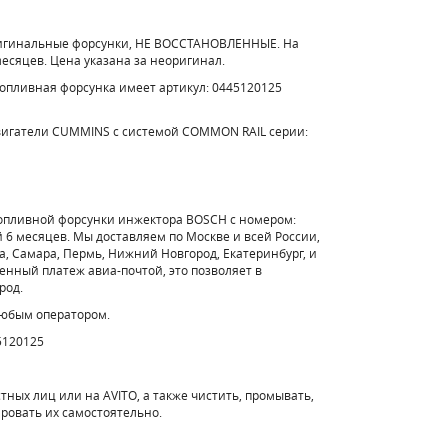
ригинальные форсунки, НЕ ВОССТАНОВЛЕННЫЕ. На
месяцев. Цена указана за неоригинал.
топливная форсунка имеет артикул: 0445120125
вигатели CUMMINS с системой COMMON RAIL серии:
топливной форсунки инжектора BOSCH с номером:
 6 месяцев. Мы доставляем по Москве и всей России,
а, Самара, Пермь, Нижний Новгород, Екатеринбург, и
енный платеж авиа-почтой, это позволяет в
род.
любым оператором.
5120125
стных лиц или на AVITO, а также чистить, промывать,
ировать их самостоятельно.