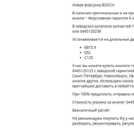
Новая форсунка BOSCH.
В наличии оригинальные и не о
аналог – безусловная гарантия 6 
В заводских каталогах запчастей 
или 0445120236
Устанавливается на дизельные д
6BT5.9
QSL
C125
У нас вы можете купить аналоги 
0445120125 с заводской гарантией
Санкт-Петербург, Новосибирск, Уф
многие другие. Используем налож
кратчайшие доставить в любой го
При 100% предоплате, отправим 
Стоимость указана за аналог: 044
Безналичный расчёт.
Не рекомендуем покупать б\у у ча
разбирать, ремонтировать, регул