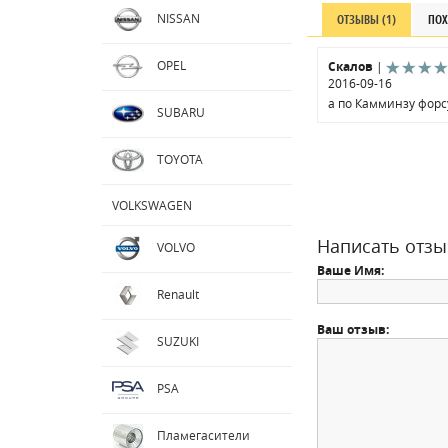
NISSAN
ОТЗЫВЫ (1)
ПОХ
OPEL
Скалов
|
2016-09-16
а по Камминзу форс
SUBARU
TOYOTA
VOLKSWAGEN
Написать отзы
VOLVO
Ваше Имя:
Renault
Ваш отзыв:
SUZUKI
PSA
Пламегасители