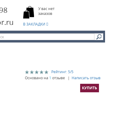
-98
У вас нет
заказов
r.ru
В ЗАКЛАДКИ
Рейтинг:
5
/5
Основано на
1
отзыве |
Написать отзыв