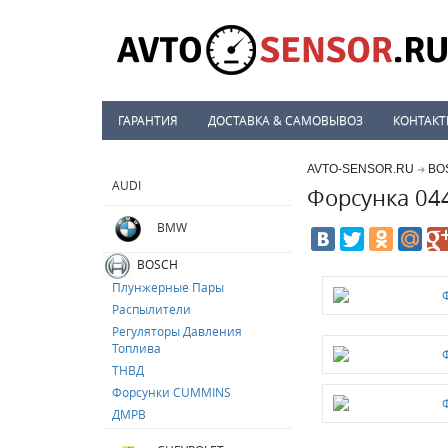
ГАРАНТИЯ
ДОСТАВКА & САМОВЫВОЗ
КОНТАК
AVTO-SENSOR.RU
BO
➔
AUDI
Форсунка 04
BMW
BOSCH
Плунжерные Пары
Распылители
Регуляторы Давления
Топлива
ТНВД
Форсунки CUMMINS
ДМРВ