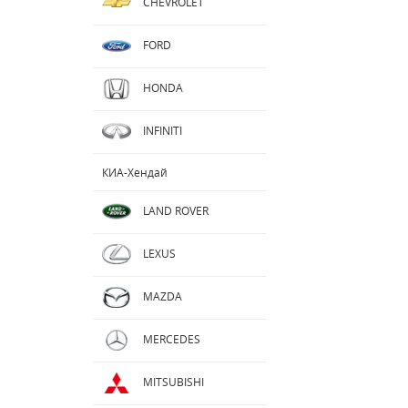
CHEVROLET
FORD
HONDA
INFINITI
КИА-Хендай
LAND ROVER
LEXUS
MAZDA
MERCEDES
MITSUBISHI