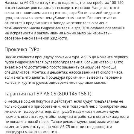
Насосы на A6 C5 конструктивно надежны, но при пробегах 100-150
тысяч километров начинают выходить из строя. Чаще всего это
связано с наличием частиц износа, отработки в самой жидкости
гура, которая со временем убивает сам насос. Все скептически
относятся к предписаниям завода изготовителя о замене
технического масла гидроусилителя, а зря, 70% случаев появления
не исправности и заклинивания можно было бы избежать -
своевременной заменой жидкости.
Прокачка ГУРа
Важно соблюсти процедуру прокачки гура A6 C5 до момента первого
пуска гидроусилителя рулевого управления, большинство СТО это
знает, но его достаточно просто заменить самому без помощи
специалистов. Монтаж и демонтаж насоса занимает около 1 часа,
если знать что делать. Процедура прокачки - вывесить передние
колеса, и крутить рулем, одновременно подливая масло.
Гарантия на ГУР A6 C5 (8D0 145 156 F)
6 месяцев со дня покупки и действует если будут предъявлены не
только бумаги о приобретении, но и товарный чек с приобретением
жидкости гидроусилителя. Для пущей надежности рекомендуем
промыть всю систему, чтобы продукты отработки в остатках жидкости
не попали в новый насос. Также рекомендуем профилактически
заменить ремень гура, на Audi A6 C5 он стоит не дорого, эти
процедуры можно совместить.